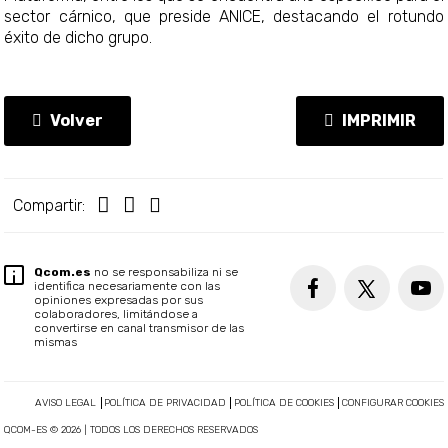
sector cárnico, que preside ANICE, destacando el rotundo
éxito de dicho grupo.
Volver
IMPRIMIR
Compartir:
Qcom.es
no se responsabiliza ni se
identifica necesariamente con las
opiniones expresadas por sus
colaboradores, limitándose a
convertirse en canal transmisor de las
mismas
AVISO LEGAL
POLÍTICA DE PRIVACIDAD
POLÍTICA DE COOKIES
CONFIGURAR COOKIES
QCOM-ES © 2026 | TODOS LOS DERECHOS RESERVADOS