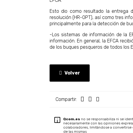
EFCA.
Esto dio como resultado la entrega d
resolución (HR-OPT), así como tres infor
principalmente para la detección de buq
-Los sistemas de información de la E
información. En general, la EFCA recib
de los buques pesqueros de todos los E
Volver
Compartir:
Qcom.es
no se responsabiliza ni se ident
necesariamente con las opiniones expres
colaboradores, limitándose a convertirse 
de las mismas