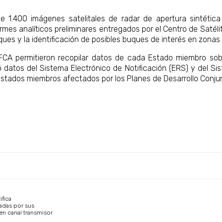
e 1.400 imágenes satelitales de radar de apertura sintétic
mes analíticos preliminares entregados por el Centro de Satélit
ues y la identificación de posibles buques de interés en zonas
FCA permitieron recopilar datos de cada Estado miembro so
ió datos del Sistema Electrónico de Notificación (ERS) y del
stados miembros afectados por los Planes de Desarrollo Conju
ifica
adas por sus
en canal transmisor