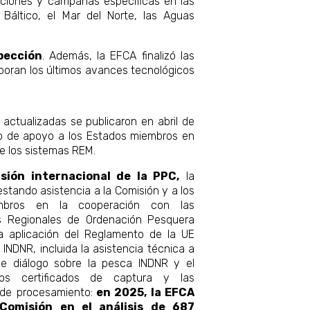
acciones y campañas específicas en las
Báltico, el Mar del Norte, las Aguas
pección
. Además, la EFCA finalizó las
rporan los últimos avances tecnológicos
s actualizadas se publicaron en abril de
do de apoyo a los Estados miembros en
de los sistemas REM.
ión internacional de la PPC,
la
estando asistencia a la Comisión y a los
mbros en la cooperación con las
s Regionales de Ordenación Pesquera
a aplicación del Reglamento de la UE
 INDNR, incluida la asistencia técnica a
de diálogo sobre la pesca INDNR y el
los certificados de captura y las
 de procesamiento:
en 2025, la EFCA
Comisión en el análisis de 687