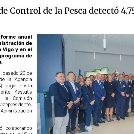
e Control de la Pesca detectó 4.7
nforme anual
nistración de
 Vigo y en el
 programa de
o.
el pasado 23 de
 de la Agencia
 eligió hasta
nte, Kestutis
e la Comisión
cepresidente,
 Administración
uó colaborando