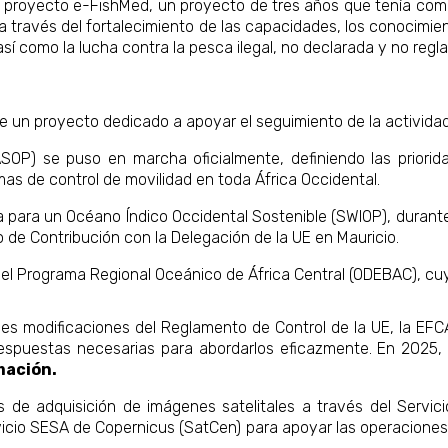
l proyecto e-FishMed, un proyecto de tres años que tenía como
 través del fortalecimiento de las capacidades, los conocimien
 así como la lucha contra la pesca ilegal, no declarada y no reg
 un proyecto dedicado a apoyar el seguimiento de la activida
SOP) se puso en marcha oficialmente, definiendo las priorid
mas de control de movilidad en toda África Occidental.
 para un Océano Índico Occidental Sostenible (SWIOP), durant
 de Contribución con la Delegación de la UE en Mauricio.
l Programa Regional Oceánico de África Central (ODEBAC), cuy
pales modificaciones del Reglamento de Control de la UE, la EFC
respuestas necesarias para abordarlos eficazmente. En 2025, 
mación.
de adquisición de imágenes satelitales a través del Servici
rvicio SESA de Copernicus (SatCen) para apoyar las operaciones