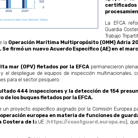
certificados
procesamien
La EFCA refo
Guardia Coste
Trabajo Tripart
e la
Operación Marítima Multipropósito (OMM) Adria 20
Se firmó un nuevo Acuerdo Específico (AE) en el marc
lta mar (OPV) fletados por la EFCA
permanecieron plenam
 el despliegue de equipos de inspección multinacionales, co
nes para el sector pesquero.
ultado 444 inspecciones y la detección de 154 presun
o de los buques fletados por la EFCA.
 un proyecto específico asignado por la Comisión Europea par
operación europea en materia de funciones de guarda
a Costera de l
a UE
(
https://coastguard.europa.eu
), qu