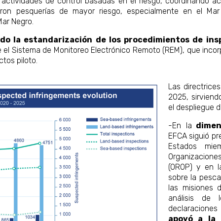
 actividades de control basadas en el riesgo, coordinando 
ron pesquerías de mayor riesgo, especialmente en el Mar 
Mar Negro.
do la estandarización de los procedimientos de ins
e el Sistema de Monitoreo Electrónico Remoto (REM), que inco
tos piloto.
Las directrice
2025, sirvien
el despliegue 
-En la
dimens
EFCA siguió pr
Estados mie
Organizacione
(OROP) y en l
sobre la pesca
las misiones 
análisis de 
declaraciones
apoyó a la 