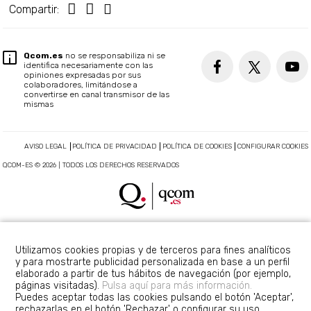
Compartir:
Qcom.es
no se responsabiliza ni se
identifica necesariamente con las
opiniones expresadas por sus
colaboradores, limitándose a
convertirse en canal transmisor de las
mismas
AVISO LEGAL
POLÍTICA DE PRIVACIDAD
POLÍTICA DE COOKIES
CONFIGURAR COOKIES
QCOM-ES © 2026 | TODOS LOS DERECHOS RESERVADOS
Utilizamos cookies propias y de terceros para fines analíticos
y para mostrarte publicidad personalizada en base a un perfil
elaborado a partir de tus hábitos de navegación (por ejemplo,
páginas visitadas).
Pulsa aquí para más información.
Puedes aceptar todas las cookies pulsando el botón 'Aceptar',
rechazarlas en el botón 'Rechazar' o configurar su uso