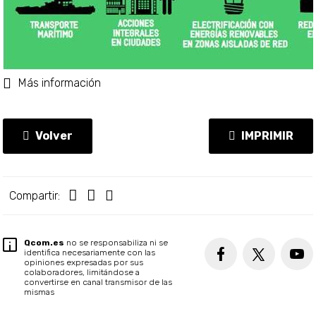
Más información
Volver
IMPRIMIR
Compartir:
Qcom.es
no se responsabiliza ni se
identifica necesariamente con las
opiniones expresadas por sus
colaboradores, limitándose a
convertirse en canal transmisor de las
mismas