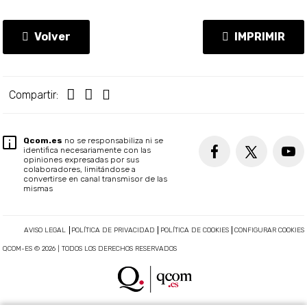
Volver
IMPRIMIR
Compartir:
Qcom.es
no se responsabiliza ni se
identifica necesariamente con las
opiniones expresadas por sus
colaboradores, limitándose a
convertirse en canal transmisor de las
mismas
AVISO LEGAL
POLÍTICA DE PRIVACIDAD
POLÍTICA DE COOKIES
CONFIGURAR COOKIES
QCOM-ES © 2026 | TODOS LOS DERECHOS RESERVADOS