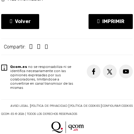
Volver
IMPRIMIR
Compartir:
Qcom.es
no se responsabiliza ni se
identifica necesariamente con las
opiniones expresadas por sus
colaboradores, limitándose a
convertirse en canal transmisor de las
mismas
AVISO LEGAL
POLÍTICA DE PRIVACIDAD
POLÍTICA DE COOKIES
CONFIGURAR COOKIES
QCOM-ES © 2026 | TODOS LOS DERECHOS RESERVADOS