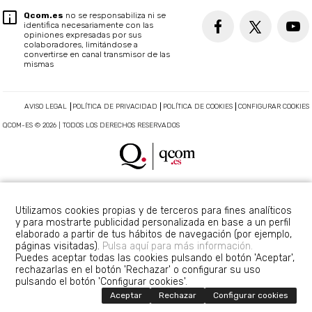
Qcom.es
no se responsabiliza ni se
identifica necesariamente con las
opiniones expresadas por sus
colaboradores, limitándose a
convertirse en canal transmisor de las
mismas
AVISO LEGAL
POLÍTICA DE PRIVACIDAD
POLÍTICA DE COOKIES
CONFIGURAR COOKIES
QCOM-ES © 2026 | TODOS LOS DERECHOS RESERVADOS
Utilizamos cookies propias y de terceros para fines analíticos
y para mostrarte publicidad personalizada en base a un perfil
elaborado a partir de tus hábitos de navegación (por ejemplo,
páginas visitadas).
Pulsa aquí para más información.
Puedes aceptar todas las cookies pulsando el botón 'Aceptar',
rechazarlas en el botón 'Rechazar' o configurar su uso
pulsando el botón 'Configurar cookies'.
Aceptar
Rechazar
Configurar cookies