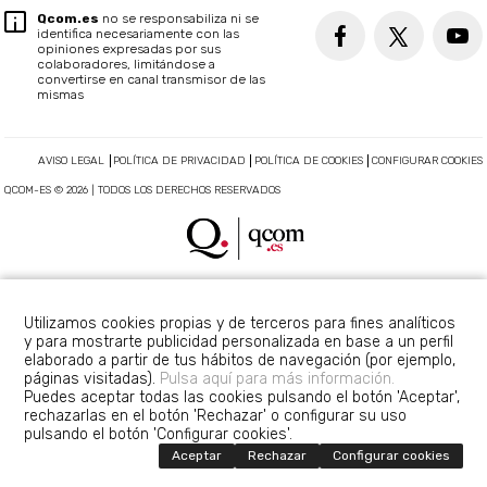
Qcom.es
no se responsabiliza ni se
identifica necesariamente con las
opiniones expresadas por sus
colaboradores, limitándose a
convertirse en canal transmisor de las
mismas
AVISO LEGAL
POLÍTICA DE PRIVACIDAD
POLÍTICA DE COOKIES
CONFIGURAR COOKIES
QCOM-ES © 2026 | TODOS LOS DERECHOS RESERVADOS
Utilizamos cookies propias y de terceros para fines analíticos
y para mostrarte publicidad personalizada en base a un perfil
elaborado a partir de tus hábitos de navegación (por ejemplo,
páginas visitadas).
Pulsa aquí para más información.
Puedes aceptar todas las cookies pulsando el botón 'Aceptar',
rechazarlas en el botón 'Rechazar' o configurar su uso
pulsando el botón 'Configurar cookies'.
Aceptar
Rechazar
Configurar cookies