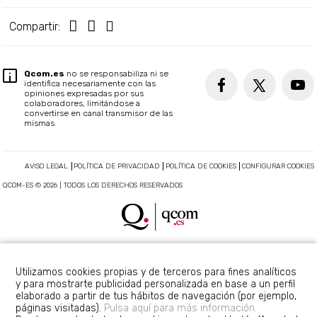
Compartir:
Qcom.es
no se responsabiliza ni se
identifica necesariamente con las
opiniones expresadas por sus
colaboradores, limitándose a
convertirse en canal transmisor de las
mismas
AVISO LEGAL
POLÍTICA DE PRIVACIDAD
POLÍTICA DE COOKIES
CONFIGURAR COOKIES
QCOM-ES © 2026 | TODOS LOS DERECHOS RESERVADOS
Utilizamos cookies propias y de terceros para fines analíticos
y para mostrarte publicidad personalizada en base a un perfil
elaborado a partir de tus hábitos de navegación (por ejemplo,
páginas visitadas).
Pulsa aquí para más información.