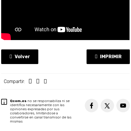
Volver
IMPRIMIR
Compartir:
Qcom.es
no se responsabiliza ni se
identifica necesariamente con las
opiniones expresadas por sus
colaboradores, limitándose a
convertirse en canal transmisor de las
mismas