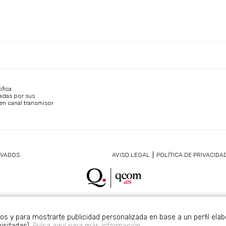
ifica
adas por sus
en canal transmisor
RVADOS
AVISO LEGAL
POLÍTICA DE PRIVACIDA
cos y para mostrarte publicidad personalizada en base a un perfil ela
isitadas).
Pulsa aquí para más información.