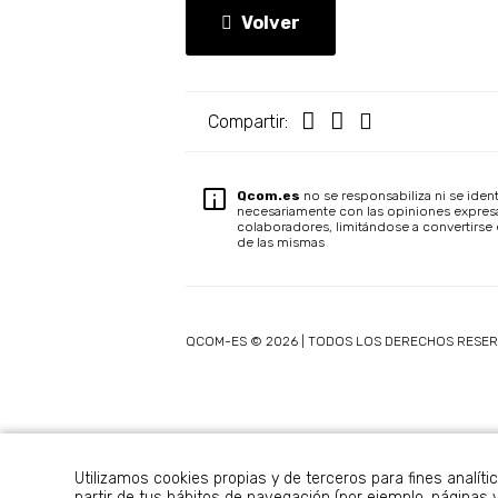
Volver
Compartir:
Qcom.es
no se responsabiliza ni se ident
necesariamente con las opiniones expres
colaboradores, limitándose a convertirse 
de las mismas
QCOM-ES © 2026 | TODOS LOS DERECHOS RESE
Utilizamos cookies propias y de terceros para fines analíti
partir de tus hábitos de navegación (por ejemplo, páginas v