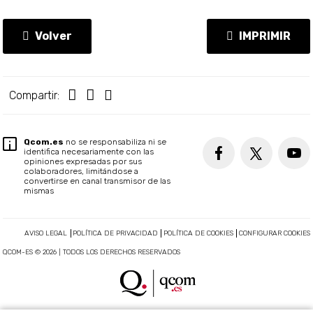
Volver
IMPRIMIR
Compartir:
Qcom.es
no se responsabiliza ni se
identifica necesariamente con las
opiniones expresadas por sus
colaboradores, limitándose a
convertirse en canal transmisor de las
mismas
AVISO LEGAL
POLÍTICA DE PRIVACIDAD
POLÍTICA DE COOKIES
CONFIGURAR COOKIES
QCOM-ES © 2026 | TODOS LOS DERECHOS RESERVADOS