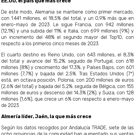
EE.UU, el país que más crece
De este modo, Alemania se mantiene como primer mercado,
con 1.441 millones, el 18,5% del total, y un 0,9% más que en
enero-mayo de 2023. Le sigue Francia, con 942 millones
(12,1%) y una subida del 11%; e Italia, con 699 millones (9%) y
un incremento del 48% el segundo mayor del Top10, con
respecto a los primeros cinco meses de 2023.
El cuarto destino es Reino Unido, con 643 millones, el 8,3%
del total y avance del 15,2%; seguido de Portugal, con 618
millones (8%) y crecimiento del 17,3%; y Países Bajos, con 601
millones (7,7%) y bajada del 2,5%. Tras Estados Unidos (7º)
está, en octava posición, Polonia, con 200 millones de euros
(2,6% del total) y bajada del 5,2%; seguida de Bélgica, con 155
millones de euros y descenso del 14,3% (2%); y Suiza, con 128
millones (1,6%), que crece un 6% con respecto a enero-mayo
de 2023.
Almería líder, Jaén, la que más crece
Según los datos recogidos por Andalucía TRADE, siete de las
ocho provincias de la comunidad han aumentado sus ventas