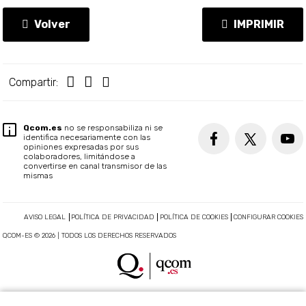
Volver
IMPRIMIR
Compartir:
Qcom.es
no se responsabiliza ni se
identifica necesariamente con las
opiniones expresadas por sus
colaboradores, limitándose a
convertirse en canal transmisor de las
mismas
AVISO LEGAL
POLÍTICA DE PRIVACIDAD
POLÍTICA DE COOKIES
CONFIGURAR COOKIES
QCOM-ES © 2026 | TODOS LOS DERECHOS RESERVADOS