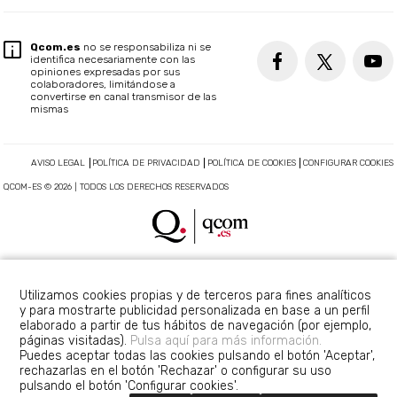
Qcom.es
no se responsabiliza ni se
identifica necesariamente con las
opiniones expresadas por sus
colaboradores, limitándose a
convertirse en canal transmisor de las
mismas
AVISO LEGAL
POLÍTICA DE PRIVACIDAD
POLÍTICA DE COOKIES
CONFIGURAR COOKIES
QCOM-ES © 2026 | TODOS LOS DERECHOS RESERVADOS
Utilizamos cookies propias y de terceros para fines analíticos
y para mostrarte publicidad personalizada en base a un perfil
elaborado a partir de tus hábitos de navegación (por ejemplo,
páginas visitadas).
Pulsa aquí para más información.
Puedes aceptar todas las cookies pulsando el botón 'Aceptar',
rechazarlas en el botón 'Rechazar' o configurar su uso
pulsando el botón 'Configurar cookies'.