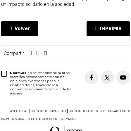
un impacto solidario en la sociedad.
Volver
IMPRIMIR
Compartir:
Qcom.es
no se responsabiliza ni se
identifica necesariamente con las
opiniones expresadas por sus
colaboradores, limitándose a
convertirse en canal transmisor de las
mismas
AVISO LEGAL
POLÍTICA DE PRIVACIDAD
POLÍTICA DE COOKIES
CONFIGURAR COOKIES
QCOM-ES © 2026 | TODOS LOS DERECHOS RESERVADOS