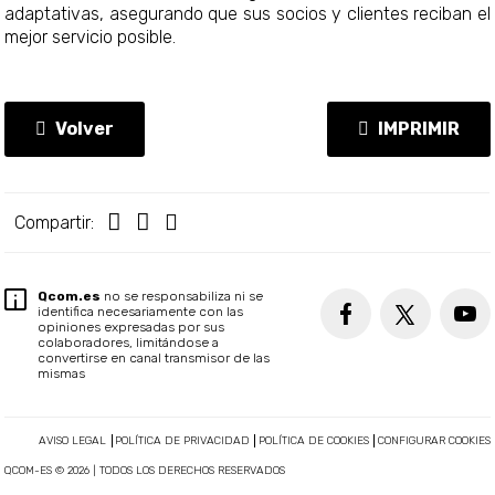
adaptativas, asegurando que sus socios y clientes reciban el
mejor servicio posible.
Volver
IMPRIMIR
Compartir:
Qcom.es
no se responsabiliza ni se
identifica necesariamente con las
opiniones expresadas por sus
colaboradores, limitándose a
convertirse en canal transmisor de las
mismas
AVISO LEGAL
POLÍTICA DE PRIVACIDAD
POLÍTICA DE COOKIES
CONFIGURAR COOKIES
QCOM-ES © 2026 | TODOS LOS DERECHOS RESERVADOS