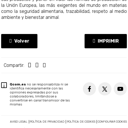
la Unión Europea, las más exigentes del mundo en materias
como la seguridad alimentaria, trazabilidad, respeto al medio
ambiente y bienestar animal.
Volver
IMPRIMIR
Compartir:
Qcom.es
no se responsabiliza ni se
identifica necesariamente con las
opiniones expresadas por sus
colaboradores, limitándose a
convertirse en canal transmisor de las
mismas
AVISO LEGAL
POLÍTICA DE PRIVACIDAD
POLÍTICA DE COOKIES
CONFIGURAR COOKIES