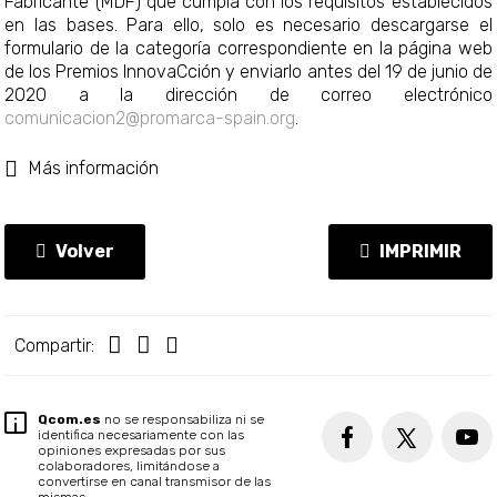
Fabricante (MDF) que cumpla con los requisitos establecidos
en las bases. Para ello, solo es necesario descargarse el
formulario de la categoría correspondiente en la página web
de los Premios InnovaCción y enviarlo antes del 19 de junio de
2020 a la dirección de correo electrónico
comunicacion2@promarca-spain.org
.
Más información
Volver
IMPRIMIR
Compartir:
Qcom.es
no se responsabiliza ni se
identifica necesariamente con las
opiniones expresadas por sus
colaboradores, limitándose a
convertirse en canal transmisor de las