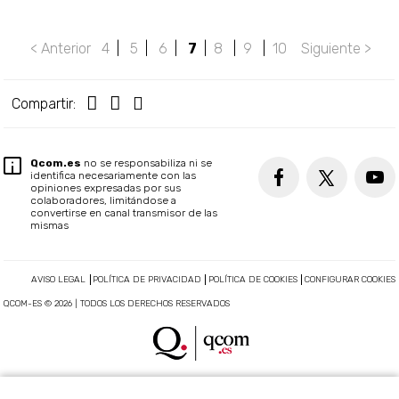
< Anterior
4
|
5
|
6
|
7
|
8
|
9
|
10
Siguiente >
Compartir:
Qcom.es
no se responsabiliza ni se
identifica necesariamente con las
opiniones expresadas por sus
colaboradores, limitándose a
convertirse en canal transmisor de las
mismas
AVISO LEGAL
POLÍTICA DE PRIVACIDAD
POLÍTICA DE COOKIES
CONFIGURAR COOKIES
QCOM-ES © 2026 | TODOS LOS DERECHOS RESERVADOS