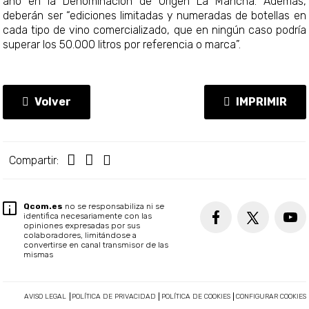
año en la Denominación de Origen La Mancha. Además,
deberán ser “ediciones limitadas y numeradas de botellas en
cada tipo de vino comercializado, que en ningún caso podría
superar los 50.000 litros por referencia o marca”.
Volver
IMPRIMIR
Compartir:
Qcom.es
no se responsabiliza ni se
identifica necesariamente con las
opiniones expresadas por sus
colaboradores, limitándose a
convertirse en canal transmisor de las
mismas
AVISO LEGAL
POLÍTICA DE PRIVACIDAD
POLÍTICA DE COOKIES
CONFIGURAR COOKIES