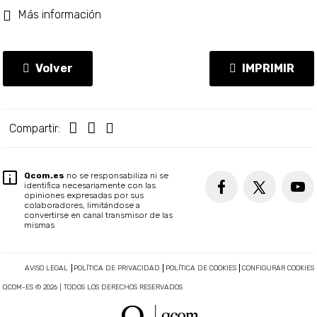
Más información
Volver
IMPRIMIR
Compartir:
Qcom.es
no se responsabiliza ni se
identifica necesariamente con las
opiniones expresadas por sus
colaboradores, limitándose a
convertirse en canal transmisor de las
mismas
AVISO LEGAL
POLÍTICA DE PRIVACIDAD
POLÍTICA DE COOKIES
CONFIGURAR COOKIES
QCOM-ES © 2026 | TODOS LOS DERECHOS RESERVADOS