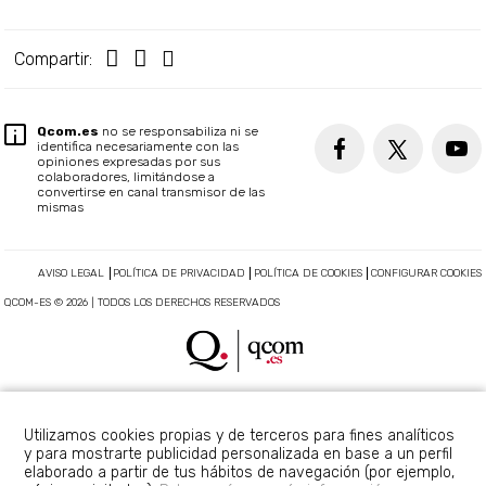
Compartir:
Qcom.es
no se responsabiliza ni se
identifica necesariamente con las
opiniones expresadas por sus
colaboradores, limitándose a
convertirse en canal transmisor de las
mismas
AVISO LEGAL
POLÍTICA DE PRIVACIDAD
POLÍTICA DE COOKIES
CONFIGURAR COOKIES
QCOM-ES © 2026 | TODOS LOS DERECHOS RESERVADOS
Utilizamos cookies propias y de terceros para fines analíticos
y para mostrarte publicidad personalizada en base a un perfil
elaborado a partir de tus hábitos de navegación (por ejemplo,