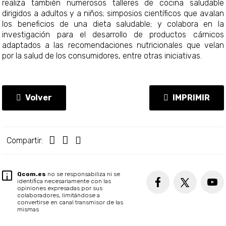
realiza también numerosos talleres de cocina saludable
dirigidos a adultos y a niños; simposios científicos que avalan
los beneficios de una dieta saludable; y colabora en la
investigación para el desarrollo de productos cárnicos
adaptados a las recomendaciones nutricionales que velan
por la salud de los consumidores, entre otras iniciativas.
Volver
IMPRIMIR
Compartir:
Qcom.es
no se responsabiliza ni se
identifica necesariamente con las
opiniones expresadas por sus
colaboradores, limitándose a
convertirse en canal transmisor de las
mismas