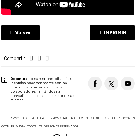
Volver
IMPRIMIR
Compartir:
Qcom.es
no se responsabiliza ni se
identifica necesariamente con las
opiniones expresadas por sus
colaboradores, limitándose a
convertirse en canal transmisor de las
mismas
AVISO LEGAL
POLÍTICA DE PRIVACIDAD
POLÍTICA DE COOKIES
CONFIGURAR COOKIES
QCOM-ES © 2026 | TODOS LOS DERECHOS RESERVADOS