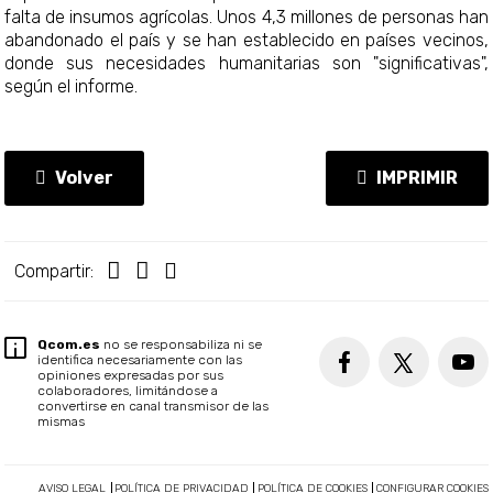
falta de insumos agrícolas. Unos 4,3 millones de personas han
abandonado el país y se han establecido en países vecinos,
donde sus necesidades humanitarias son "significativas",
según el informe.
Volver
IMPRIMIR
Compartir:
Qcom.es
no se responsabiliza ni se
identifica necesariamente con las
opiniones expresadas por sus
colaboradores, limitándose a
convertirse en canal transmisor de las
mismas
AVISO LEGAL
POLÍTICA DE PRIVACIDAD
POLÍTICA DE COOKIES
CONFIGURAR COOKIES