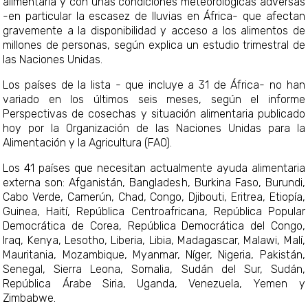
alimentaria y con unas condiciones meteorológicas adversas
-en particular la escasez de lluvias en África- que afectan
gravemente a la disponibilidad y acceso a los alimentos de
millones de personas, según explica un estudio trimestral de
las Naciones Unidas.
Los países de la lista - que incluye a 31 de África- no han
variado en los últimos seis meses, según el informe
Perspectivas de cosechas y situación alimentaria publicado
hoy por la Organización de las Naciones Unidas para la
Alimentación y la Agricultura (FAO).
Los 41 países que necesitan actualmente ayuda alimentaria
externa son: Afganistán, Bangladesh, Burkina Faso, Burundi,
Cabo Verde, Camerún, Chad, Congo, Djibouti, Eritrea, Etiopía,
Guinea, Haití, República Centroafricana, República Popular
Democrática de Corea, República Democrática del Congo,
Iraq, Kenya, Lesotho, Liberia, Libia, Madagascar, Malawi, Malí,
Mauritania, Mozambique, Myanmar, Níger, Nigeria, Pakistán,
Senegal, Sierra Leona, Somalia, Sudán del Sur, Sudán,
República Árabe Siria, Uganda, Venezuela, Yemen y
Zimbabwe.