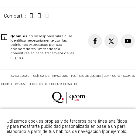
Compartir:
Qcom.es
no se responsabiliza ni se
identifica necesariamente con las
opiniones expresadas por sus
colaboradores, limitándose a
convertirse en canal transmisor de las
mismas
AVISO LEGAL
POLÍTICA DE PRIVACIDAD
POLÍTICA DE COOKIES
CONFIGURAR COOKIES
QCOM-ES © 2026 | TODOS LOS DERECHOS RESERVADOS
Utilizamos cookies propias y de terceros para fines analíticos
y para mostrarte publicidad personalizada en base a un perfil
elaborado a partir de tus hábitos de navegación (por ejemplo,