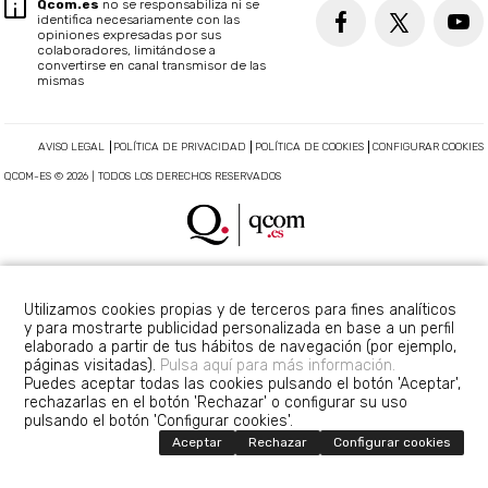
Qcom.es
no se responsabiliza ni se
identifica necesariamente con las
opiniones expresadas por sus
colaboradores, limitándose a
convertirse en canal transmisor de las
mismas
AVISO LEGAL
POLÍTICA DE PRIVACIDAD
POLÍTICA DE COOKIES
CONFIGURAR COOKIES
QCOM-ES © 2026 | TODOS LOS DERECHOS RESERVADOS
Utilizamos cookies propias y de terceros para fines analíticos
y para mostrarte publicidad personalizada en base a un perfil
elaborado a partir de tus hábitos de navegación (por ejemplo,
páginas visitadas).
Pulsa aquí para más información.
Puedes aceptar todas las cookies pulsando el botón 'Aceptar',
rechazarlas en el botón 'Rechazar' o configurar su uso
pulsando el botón 'Configurar cookies'.
Aceptar
Rechazar
Configurar cookies