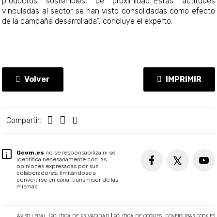
productos sostenibles, de proximidad...Estas actitudes
vinculadas al sector se han visto consolidadas como efecto
de la campaña desarrollada”, concluye el experto.
Volver
IMPRIMIR
Compartir:
Qcom.es
no se responsabiliza ni se
identifica necesariamente con las
opiniones expresadas por sus
colaboradores, limitándose a
convertirse en canal transmisor de las
mismas
AVISO LEGAL
POLÍTICA DE PRIVACIDAD
POLÍTICA DE COOKIES
CONFIGURAR COOKIES