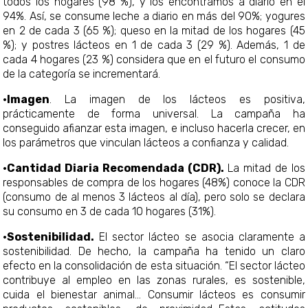
todos los hogares (98 %), y los encontramos a diario en el
94%. Así, se consume leche a diario en más del 90%; yogures
en 2 de cada 3 (65 %); queso en la mitad de los hogares (45
%); y postres lácteos en 1 de cada 3 (29 %). Además, 1 de
cada 4 hogares (23 %) considera que en el futuro el consumo
de la categoría se incrementará.
·Imagen
. La imagen de los lácteos es positiva,
prácticamente de forma universal. La campaña ha
conseguido afianzar esta imagen, e incluso hacerla crecer, en
los parámetros que vinculan lácteos a confianza y calidad.
·Cantidad Diaria Recomendada (CDR).
La mitad de los
responsables de compra de los hogares (48%) conoce la CDR
(consumo de al menos 3 lácteos al día), pero solo se declara
su consumo en 3 de cada 10 hogares (31%).
·Sostenibilidad.
El sector lácteo se asocia claramente a
sostenibilidad. De hecho, la campaña ha tenido un claro
efecto en la consolidación de esta situación. “El sector lácteo
contribuye al empleo en las zonas rurales, es sostenible,
cuida el bienestar animal… Consumir lácteos es consumir