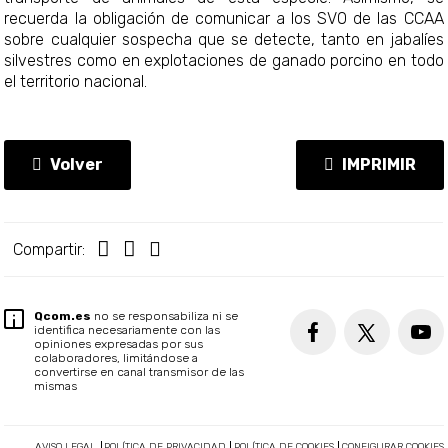
recuerda la obligación de comunicar a los SVO de las CCAA
sobre cualquier sospecha que se detecte, tanto en jabalíes
silvestres como en explotaciones de ganado porcino en todo
el territorio nacional.
Volver
IMPRIMIR
Compartir:
Qcom.es
no se responsabiliza ni se
identifica necesariamente con las
opiniones expresadas por sus
colaboradores, limitándose a
convertirse en canal transmisor de las
mismas
AVISO LEGAL
POLÍTICA DE PRIVACIDAD
POLÍTICA DE COOKIES
CONFIGURAR COOKIES