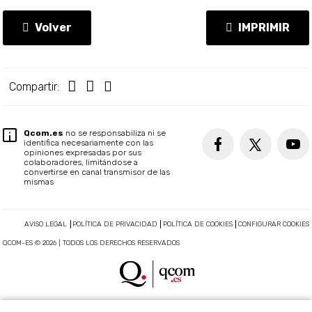
Volver
IMPRIMIR
Compartir:
Qcom.es
no se responsabiliza ni se
identifica necesariamente con las
opiniones expresadas por sus
colaboradores, limitándose a
convertirse en canal transmisor de las
mismas
AVISO LEGAL
POLÍTICA DE PRIVACIDAD
POLÍTICA DE COOKIES
CONFIGURAR COOKIES
QCOM-ES © 2026 | TODOS LOS DERECHOS RESERVADOS