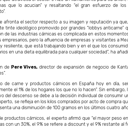
as que lo acucian” y resaltando “el gran esfuerzo de los
o”.
que afronta el sector respecto a su imagen y reputación ya que,
 tinte ideológico promovido por grandes “lobbys anticarne” qu
ación de las industrias cárnicas es complicada en estos moment
os empresarios, pero la afluencia de empresas y visitantes a Me
uy resiliente, que está trabajando bien y en el que los consumi
os en una dieta equilibrada para cualquier sociedad”, ha añadid
ión de
Pere Vives,
director de expansión de negocio de Kanta
s”.
mo de carne y productos cárnicos en España hoy en día, se
nte el 1% de los hogares los que no lo hacen”. Sin embargo, 
ivo del descenso se debe a la decisión individual de consumir 
 experto, se refleja en los kilos comprados por acto de compra
esenta una disminución de 100 gramos en los últimos cuatro añ
de productos cárnicos, el experto afirmó que “el mayor peso e
as con un 30%, el 9% se refiere a discount y el 9% restante al 