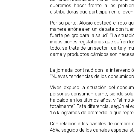
queremos hacer frente a los problem
distribuidoras que participan en el event
Por su parte, Aloisio destacó el reto 
manera errónea en un debate con fuerte
fuerte peligro para la salud”. “La situ
imposiciones regulatorias que sufren l
todo, se trata de un sector fuerte y m
carne y productos cárnicos son necesari
La jornada continuó con la intervenc
“Nuevas tendencias de los consumidore
Vives expuso la situación del consu
personas consumen carne, siendo solame
ha caído en los últimos años, y “el mot
totalmente”. Esta diferencia, según el
1,6 kilogramos de promedio lo que repr
Con relación a los canales de compra 
45%, seguido de los canales especialist