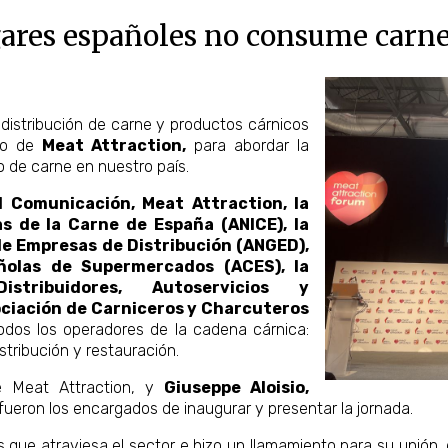
ogares españoles no consume carn
 distribución de carne y productos cárnicos
rco de
Meat Attraction,
para abordar la
o de carne en nuestro país.
 Comunicación, Meat Attraction, la
as de la Carne de España (ANICE), la
de Empresas de Distribución (ANGED),
ñolas de Supermercados (ACES), la
stribuidores, Autoservicios y
ciación de Carniceros y Charcuteros
todos los operadores de la cadena cárnica:
stribución y restauración.
e Meat Attraction, y
Giuseppe Aloisio,
 fueron los encargados de inaugurar y presentar la jornada.
 que atraviesa el sector e hizo un llamamiento para su unión,