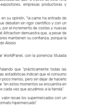
 expositores, empresas productoras y
 en su opinión, “la carne ha entrado de
e debaten sin rigor científico y con un
os, por el incremento de costes y nuevas
at Attraction demuestra que, a pesar de
dores mantienen su confianza, porque la
o Aloisio.
r WorldPanel, con la ponencia titulada
ñalando que “prácticamente todas las
las estadísticas indican que el consumo
un poco menos, pero sin dejar de hacerlo
 que “en estos momentos se encuentra en
os cada vez que acudimos a la tienda”.
n valor recae los supermercados con un
formato hipermercado”.