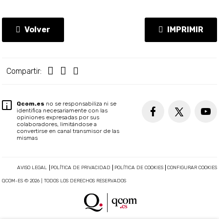
Volver
IMPRIMIR
Compartir:
Qcom.es
no se responsabiliza ni se
identifica necesariamente con las
opiniones expresadas por sus
colaboradores, limitándose a
convertirse en canal transmisor de las
mismas
AVISO LEGAL
POLÍTICA DE PRIVACIDAD
POLÍTICA DE COOKIES
CONFIGURAR COOKIES
QCOM-ES © 2026 | TODOS LOS DERECHOS RESERVADOS