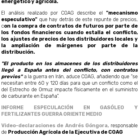
energético y agrícola.
El análisis realizado por COAG describe el
"mecanismo
especulativo"
que hay detrás de este repunte de precios,
c
on la compra de contratos de futuros por parte de
los fondos financieros cuando estalla el conflicto,
los ajustes de precios de los distribuidores locales y
la ampliación de márgenes por parte de la
distribución.
"El producto en los almacenes de los distribuidores
llegó a España antes del conflicto, con contratos
previos"
a la guerra en Irán, aduce COAG, añadiendo que "se
necesitan entre 60 y 120 días para que un conflicto como el
del Estrecho de Ormuz impacte físicamente en el suministro
de carburante en España".
INFORME ESPECULACIÓN EN GASÓLEO Y
FERTILIZANTES GUERRA ORIENTE MEDIO
Video-declaraciones de Andrés Góngora,
responsable
de
Producción Agrícola de la Ejecutiva de COAG