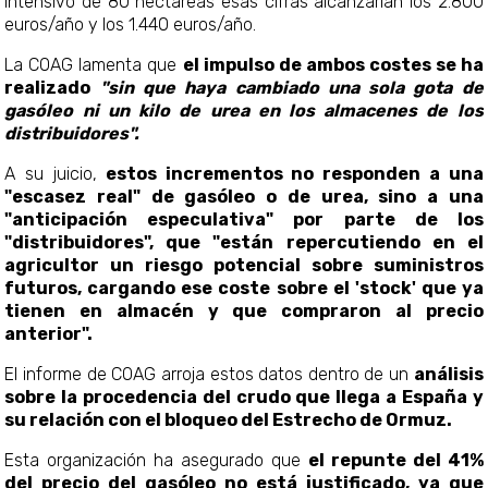
intensivo de 80 hectáreas esas cifras alcanzarían los 2.800
euros/año y los 1.440 euros/año.
La COAG lamenta que
el impulso de ambos costes se ha
realizado
"sin que haya cambiado una sola gota de
gasóleo ni un kilo de urea en los almacenes de los
distribuidores".
A su juicio,
estos incrementos no responden a una
"escasez real" de gasóleo o de urea, sino a una
"anticipación especulativa" por parte de los
"distribuidores", que "están repercutiendo en el
agricultor un riesgo potencial sobre suministros
futuros, cargando ese coste sobre el 'stock' que ya
tienen en almacén y que compraron al precio
anterior".
El informe de COAG arroja estos datos dentro de un
análisis
sobre la procedencia del crudo que llega a España y
su relación con el bloqueo del Estrecho de Ormuz.
Esta organización ha asegurado que
el repunte del 41%
del precio del gasóleo no está justificado, ya que