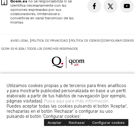
Qcom.es
no se responsabiliza ni se
identifica necesariamente con las
opiniones expresadas por sus
colaboradores, limitándose a
convertirse en canal transmisor de las
mismas
AVISO LEGAL
POLÍTICA DE PRIVACIDAD
POLÍTICA DE COOKIES
CONFIGURAR COOKIES
QCOM-ES © 2026 | TODOS LOS DERECHOS RESERVADOS
Utilizamos cookies propias y de terceros para fines analíticos
y para mostrarte publicidad personalizada en base a un perfil
elaborado a partir de tus hábitos de navegación (por ejemplo,
páginas visitadas).
Pulsa aquí para más información.
Puedes aceptar todas las cookies pulsando el botón 'Aceptar',
rechazarlas en el botón 'Rechazar' o configurar su uso
pulsando el botón 'Configurar cookies'.
Aceptar
Rechazar
Configurar cookies