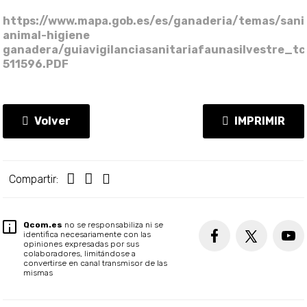
https://www.mapa.gob.es/es/ganaderia/temas/sani
animal-higiene
ganadera/guiavigilanciasanitariafaunasilvestre_t
511596.PDF
Volver
IMPRIMIR
Compartir:
Qcom.es
no se responsabiliza ni se
identifica necesariamente con las
opiniones expresadas por sus
colaboradores, limitándose a
convertirse en canal transmisor de las
mismas