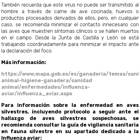
También recuerda que este virus no puede ser transmitido al
hombre a través de carne de ave cocinada, huevos o
productos procesados derivados de ellos, pero, en cualquier
caso, se recomienda minimizar el contacto innecesario con
las aves que muestren síntomas clínicos o se hallen muertos
en el campo. Desde la Junta de Castilla y León se est
trabajando coordinadamente para minimizar el impacto ante
la declaración del foco.
Más información:
https://www.mapa.gob.es/es/ganaderia/temas/sani
animal-higiene-ganadera/sanidad
animal/enfermedades/influenza-
aviar/influenza_aviar.aspx
Para información sobre la enfermedad en aves
silvestres, incluyendo protocolo a seguir ante el
hallazgo de aves silvestres sospechosas, se
recomienda consultar la guía de vigilancia sanitaria
en fauna silvestre en su apartado dedicado a la
Influenza aviar: