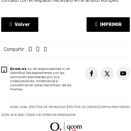
contado con el respaldo necesario en el ámbito europeo.
Volver
IMPRIMIR
Compartir:
Qcom.es
no se responsabiliza ni se
identifica necesariamente con las
opiniones expresadas por sus
colaboradores, limitándose a
convertirse en canal transmisor de las
mismas
AVISO LEGAL
POLÍTICA DE PRIVACIDAD
POLÍTICA DE COOKIES
CONFIGURAR COOKIES
QCOM-ES © 2026 | TODOS LOS DERECHOS RESERVADOS