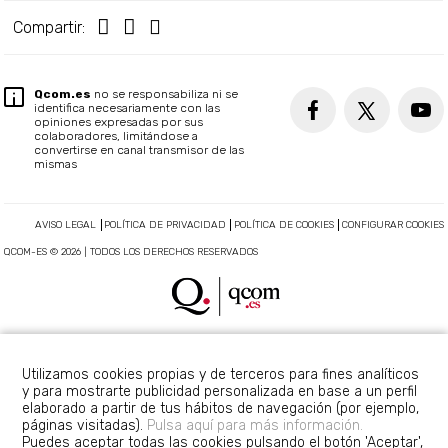
Compartir:
Qcom.es
no se responsabiliza ni se
identifica necesariamente con las
opiniones expresadas por sus
colaboradores, limitándose a
convertirse en canal transmisor de las
mismas
AVISO LEGAL
POLÍTICA DE PRIVACIDAD
POLÍTICA DE COOKIES
CONFIGURAR COOKIES
QCOM-ES © 2026 | TODOS LOS DERECHOS RESERVADOS
Utilizamos cookies propias y de terceros para fines analíticos
y para mostrarte publicidad personalizada en base a un perfil
elaborado a partir de tus hábitos de navegación (por ejemplo,
páginas visitadas).
Pulsa aquí para más información.
Puedes aceptar todas las cookies pulsando el botón 'Aceptar',