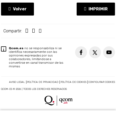
Volver
IMPRIMIR
Compartir:
Qcom.es
no se responsabiliza ni se
identifica necesariamente con las
opiniones expresadas por sus
colaboradores, limitándose a
convertirse en canal transmisor de las
mismas
AVISO LEGAL
POLÍTICA DE PRIVACIDAD
POLÍTICA DE COOKIES
CONFIGURAR COOKIES
QCOM-ES © 2026 | TODOS LOS DERECHOS RESERVADOS