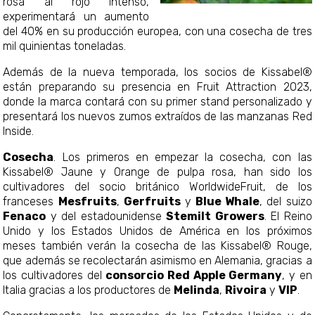
rosa al rojo intenso,
experimentará un aumento
del 40% en su producción europea, con una cosecha de tres
mil quinientas toneladas.
Además de la nueva temporada, los socios de Kissabel®
están preparando su presencia en Fruit Attraction 2023,
donde la marca contará con su primer stand personalizado y
presentará los nuevos zumos extraídos de las manzanas Red
Inside.
Cosecha
. Los primeros en empezar la cosecha, con las
Kissabel® Jaune y Orange de pulpa rosa, han sido los
cultivadores del socio británico WorldwideFruit, de los
franceses
Mesfruits
,
Gerfruits
y
Blue Whale
, del suizo
Fenaco
y del estadounidense
Stemilt Growers
. El Reino
Unido y los Estados Unidos de América en los próximos
meses también verán la cosecha de las Kissabel® Rouge,
que además se recolectarán asimismo en Alemania, gracias a
los cultivadores del
consorcio Red Apple Germany
, y en
Italia gracias a los productores de
Melinda
,
Rivoira
y
VIP
.