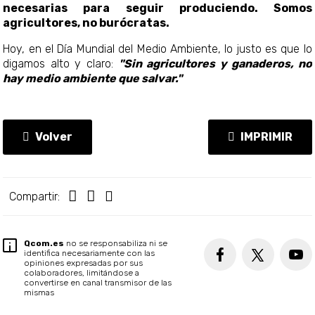
necesarias para seguir produciendo. Somos
agricultores, no burócratas.
Hoy, en el Día Mundial del Medio Ambiente, lo justo es que lo
digamos alto y claro:
"Sin agricultores y ganaderos, no
hay medio ambiente que salvar."
Volver
IMPRIMIR
Compartir:
Qcom.es
no se responsabiliza ni se
identifica necesariamente con las
opiniones expresadas por sus
colaboradores, limitándose a
convertirse en canal transmisor de las
mismas