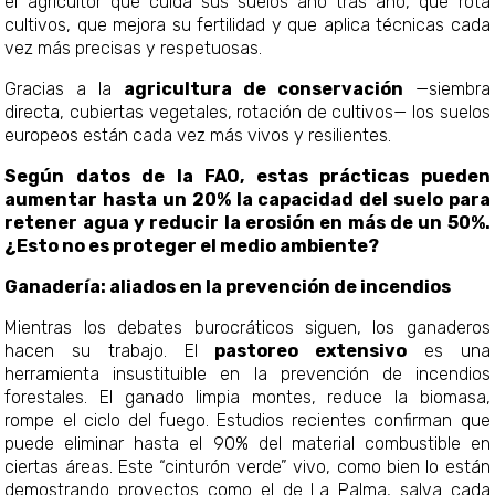
el agricultor que cuida sus suelos año tras año, que rota
cultivos, que mejora su fertilidad y que aplica técnicas cada
vez más precisas y respetuosas.
Gracias a la
agricultura de conservación
—siembra
directa, cubiertas vegetales, rotación de cultivos— los suelos
europeos están cada vez más vivos y resilientes.
Según datos de la FAO, estas prácticas pueden
aumentar hasta un 20% la capacidad del suelo para
retener agua y reducir la erosión en más de un 50%.
¿Esto no es proteger el medio ambiente?
Ganadería: aliados en la prevención de incendios
Mientras los debates burocráticos siguen, los ganaderos
hacen su trabajo. El
pastoreo extensivo
es una
herramienta insustituible en la prevención de incendios
forestales. El ganado limpia montes, reduce la biomasa,
rompe el ciclo del fuego. Estudios recientes confirman que
puede eliminar hasta el 90% del material combustible en
ciertas áreas. Este “cinturón verde” vivo, como bien lo están
demostrando proyectos como el de La Palma, salva cada