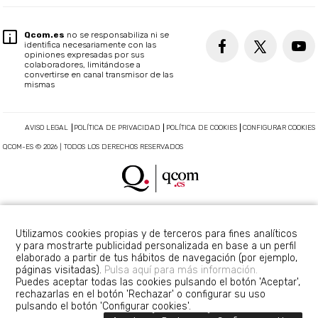
Qcom.es
no se responsabiliza ni se
identifica necesariamente con las
opiniones expresadas por sus
colaboradores, limitándose a
convertirse en canal transmisor de las
mismas
AVISO LEGAL
POLÍTICA DE PRIVACIDAD
POLÍTICA DE COOKIES
CONFIGURAR COOKIES
QCOM-ES © 2026 | TODOS LOS DERECHOS RESERVADOS
Utilizamos cookies propias y de terceros para fines analíticos
y para mostrarte publicidad personalizada en base a un perfil
elaborado a partir de tus hábitos de navegación (por ejemplo,
páginas visitadas).
Pulsa aquí para más información.
Puedes aceptar todas las cookies pulsando el botón 'Aceptar',
rechazarlas en el botón 'Rechazar' o configurar su uso
pulsando el botón 'Configurar cookies'.