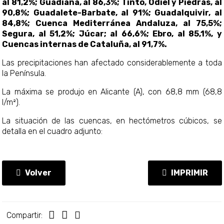
al 81,2%; Guadiana, al 86,3%; Tinto, Odiel y Piedras, al
90,8%; Guadalete-Barbate, al 91%; Guadalquivir, al
84,8%; Cuenca Mediterránea Andaluza, al 75,5%;
Segura, al 51,2%; Júcar; al 66,6%; Ebro, al 85,1%, y
Cuencas internas de Cataluña, al 91,7%.
Las precipitaciones han afectado considerablemente a toda
la Península.
La máxima se produjo en Alicante (A), con 68,8 mm (68,8
l/m²).
La situación de las cuencas, en hectómetros cúbicos, se
detalla en el cuadro adjunto:
Volver
IMPRIMIR
Compartir: