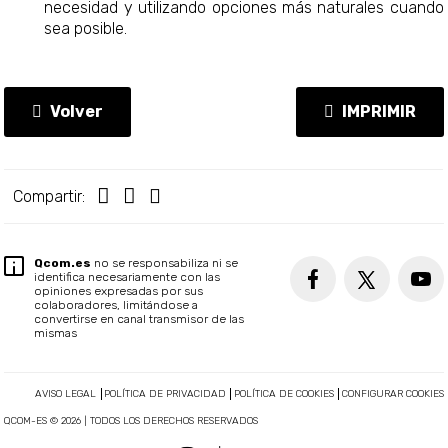
necesidad y utilizando opciones más naturales cuando
sea posible.
Volver
IMPRIMIR
Compartir:
Qcom.es
no se responsabiliza ni se
identifica necesariamente con las
opiniones expresadas por sus
colaboradores, limitándose a
convertirse en canal transmisor de las
mismas
AVISO LEGAL
POLÍTICA DE PRIVACIDAD
POLÍTICA DE COOKIES
CONFIGURAR COOKIES
QCOM-ES © 2026 | TODOS LOS DERECHOS RESERVADOS