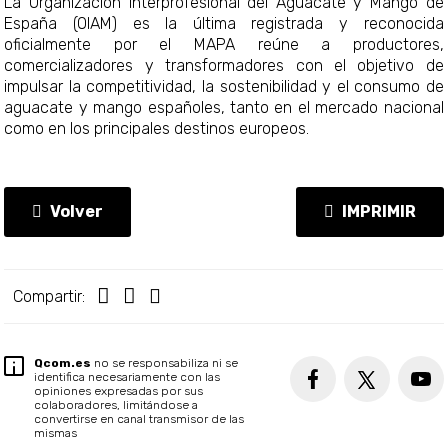
La Organización Interprofesional del Aguacate y Mango de
España (OIAM) es la última registrada y reconocida
oficialmente por el MAPA reúne a productores,
comercializadores y transformadores con el objetivo de
impulsar la competitividad, la sostenibilidad y el consumo de
aguacate y mango españoles, tanto en el mercado nacional
como en los principales destinos europeos.
Volver
IMPRIMIR
Compartir:
Qcom.es
no se responsabiliza ni se
identifica necesariamente con las
opiniones expresadas por sus
colaboradores, limitándose a
convertirse en canal transmisor de las
mismas