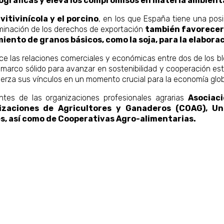
ográficas y eleva los compromisos en materia ambient
 vitivinícola y el porcino
, en los que España tiene una posi
iminación de los derechos de exportación
también favorecer
iento de granos básicos, como la soja, para la elaborac
ce las relaciones comerciales y económicas entre dos de los 
arco sólido para avanzar en sostenibilidad y cooperación estr
uerza sus vínculos en un momento crucial para la economía glob
ntes de las organizaciones profesionales agrarias
Asociac
izaciones de Agricultores y Ganaderos (COAG), U
s, así como de Cooperativas Agro-alimentarias.