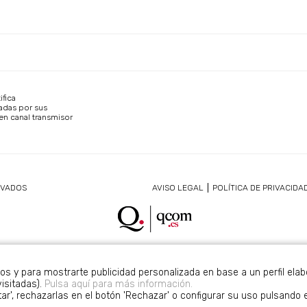
ifica
adas por sus
en canal transmisor
RVADOS
AVISO LEGAL
POLÍTICA DE PRIVACIDA
cos y para mostrarte publicidad personalizada en base a un perfil ela
isitadas).
Pulsa aquí para más información.
r', rechazarlas en el botón 'Rechazar' o configurar su uso pulsando 