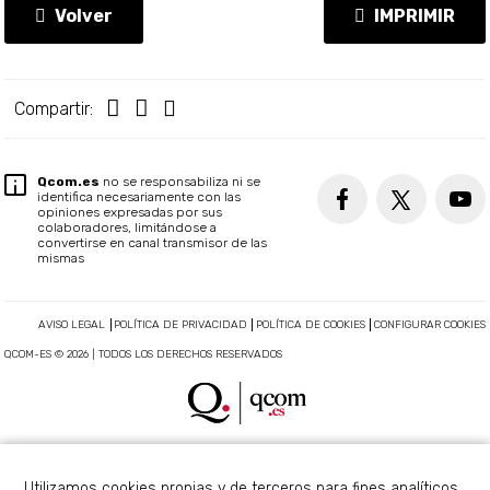
Volver
IMPRIMIR
Compartir:
Qcom.es
no se responsabiliza ni se
identifica necesariamente con las
opiniones expresadas por sus
colaboradores, limitándose a
convertirse en canal transmisor de las
mismas
AVISO LEGAL
POLÍTICA DE PRIVACIDAD
POLÍTICA DE COOKIES
CONFIGURAR COOKIES
QCOM-ES © 2026 | TODOS LOS DERECHOS RESERVADOS
Utilizamos cookies propias y de terceros para fines analíticos