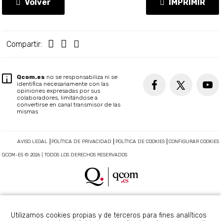
Volver
IMPRIMIR
Compartir:
Qcom.es
no se responsabiliza ni se
identifica necesariamente con las
opiniones expresadas por sus
colaboradores, limitándose a
convertirse en canal transmisor de las
mismas
AVISO LEGAL
POLÍTICA DE PRIVACIDAD
POLÍTICA DE COOKIES
CONFIGURAR COOKIES
QCOM-ES © 2026 | TODOS LOS DERECHOS RESERVADOS
Utilizamos cookies propias y de terceros para fines analíticos