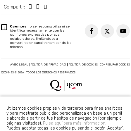
Compartir:
Qcom.es
no se responsabiliza ni se
identifica necesariamente con las
opiniones expresadas por sus
colaboradores, limitándose a
convertirse en canal transmisor de las
mismas
AVISO LEGAL
POLÍTICA DE PRIVACIDAD
POLÍTICA DE COOKIES
CONFIGURAR COOKIES
QCOM-ES © 2026 | TODOS LOS DERECHOS RESERVADOS
Utilizamos cookies propias y de terceros para fines analíticos
y para mostrarte publicidad personalizada en base a un perfil
elaborado a partir de tus hábitos de navegación (por ejemplo,
páginas visitadas).
Pulsa aquí para más información.
Puedes aceptar todas las cookies pulsando el botón 'Aceptar',