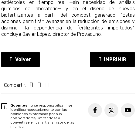
estiércoles en tiempo real —sin necesidad de análisis
químicos de laboratorio— y en el diseño de nuevos
biofertilizantes a partir del compost generado. “Estas
acciones permitirán avanzar en la reducción de emisiones y
disminuir la dependencia de fertilizantes importados”,
concluye Javier López, director de Provacuno.
Volver
IMPRIMIR
Compartir:
Qcom.es
no se responsabiliza ni se
identifica necesariamente con las
opiniones expresadas por sus
colaboradores, limitándose a
convertirse en canal transmisor de las
mismas