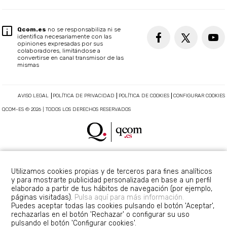
Qcom.es
no se responsabiliza ni se
identifica necesariamente con las
opiniones expresadas por sus
colaboradores, limitándose a
convertirse en canal transmisor de las
mismas
AVISO LEGAL
POLÍTICA DE PRIVACIDAD
POLÍTICA DE COOKIES
CONFIGURAR COOKIES
QCOM-ES © 2026 | TODOS LOS DERECHOS RESERVADOS
Utilizamos cookies propias y de terceros para fines analíticos
y para mostrarte publicidad personalizada en base a un perfil
elaborado a partir de tus hábitos de navegación (por ejemplo,
páginas visitadas).
Pulsa aquí para más información.
Puedes aceptar todas las cookies pulsando el botón 'Aceptar',
rechazarlas en el botón 'Rechazar' o configurar su uso
pulsando el botón 'Configurar cookies'.