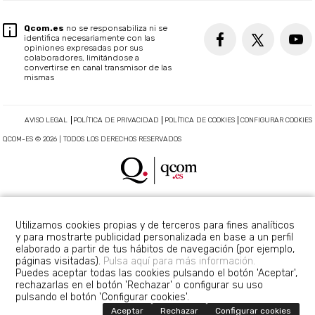
Qcom.es
no se responsabiliza ni se
identifica necesariamente con las
opiniones expresadas por sus
colaboradores, limitándose a
convertirse en canal transmisor de las
mismas
AVISO LEGAL
POLÍTICA DE PRIVACIDAD
POLÍTICA DE COOKIES
CONFIGURAR COOKIES
QCOM-ES © 2026 | TODOS LOS DERECHOS RESERVADOS
Utilizamos cookies propias y de terceros para fines analíticos
y para mostrarte publicidad personalizada en base a un perfil
elaborado a partir de tus hábitos de navegación (por ejemplo,
páginas visitadas).
Pulsa aquí para más información.
Puedes aceptar todas las cookies pulsando el botón 'Aceptar',
rechazarlas en el botón 'Rechazar' o configurar su uso
pulsando el botón 'Configurar cookies'.
Aceptar
Rechazar
Configurar cookies