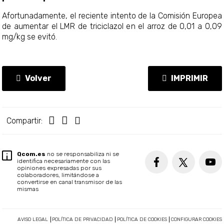
Afortunadamente, el reciente intento de la Comisión Europea
de aumentar el LMR de triciclazol en el arroz de 0,01 a 0,09
mg/kg se evitó.
Volver
IMPRIMIR
Compartir:
Qcom.es
no se responsabiliza ni se
identifica necesariamente con las
opiniones expresadas por sus
colaboradores, limitándose a
convertirse en canal transmisor de las
mismas
AVISO LEGAL
POLÍTICA DE PRIVACIDAD
POLÍTICA DE COOKIES
CONFIGURAR COOKIES